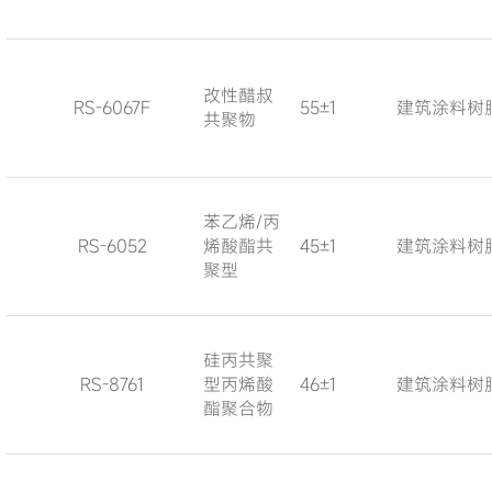
改性醋叔
RS-6067F
55±1
建筑涂料树
共聚物
苯乙烯/丙
RS-6052
烯酸酯共
45±1
建筑涂料树
聚型
硅丙共聚
RS-8761
型丙烯酸
46±1
建筑涂料树
酯聚合物