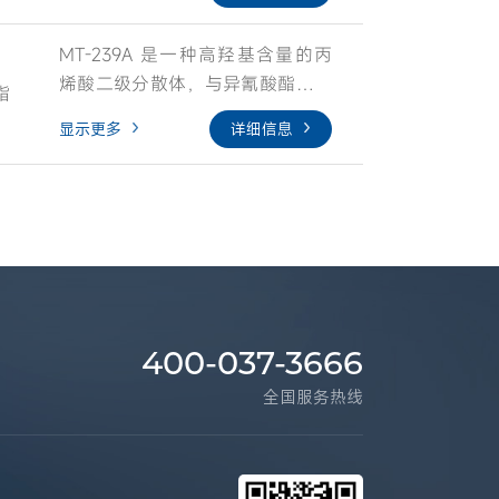
合用于制备底面合一漆。
时，能在多种基材上形成非常优异
方案设计，是一款既不含APEO也
的附着力。同时，它还能满足外墙
不含重金属的环保型乳液。
MT-239A 是一种高羟基含量的丙
翻新防水装饰一体化涂料对高耐
烯酸二级分散体，与异氰酸酯固化
候、高耐水以及柔韧性的多重性能
脂
剂制备的双组分聚氨酯涂料，可应
需求。 BATF合成胶乳RS-7381专为
显示更多
详细信息
用于工程机械，轨道交通等。
建筑翻新防水装饰一体化涂料方案
设计，是一款既不含APEO也不含
重金属的环保型乳液。
400-037-3666
全国服务热线