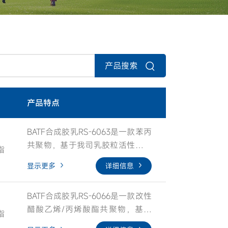
产品搜索
产品特点
BATF合成胶乳RS-6063是一款苯丙
共聚物，基于我司乳胶粒活性控制
脂
及特有分子嵌段包覆技术平台，使
显示更多
详细信息
得乳液具有优异粉体承载能力、稳
定性；同时结合我司特有的聚合滴
BATF合成胶乳RS-6066是一款改性
加工艺，有效控制乳胶粒子粒子表
醋酸乙烯/丙烯酸酯共聚物，基于
面极性分布，使得乳液具有优异的
脂
我司乳胶粒活性控制及特有分子嵌
基材附着力、粘结强度、耐水性以