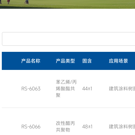
产品名称
产品类型
固含
应用场景
苯乙烯/丙
RS-6063
烯酸酯共
44±1
建筑涂料树
聚
改性醋丙
RS-6066
48±1
建筑涂料树
共聚物