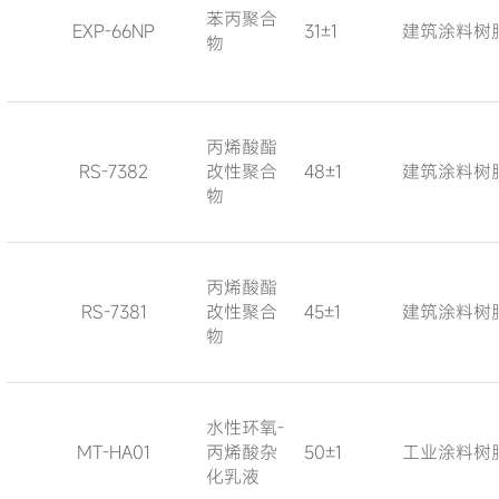
苯丙聚合
EXP-66NP
31±1
建筑涂料树
物
丙烯酸酯
RS-7382
改性聚合
48±1
建筑涂料树
物
丙烯酸酯
RS-7381
改性聚合
45±1
建筑涂料树
物
水性环氧-
MT-HA01
丙烯酸杂
50±1
工业涂料树
化乳液