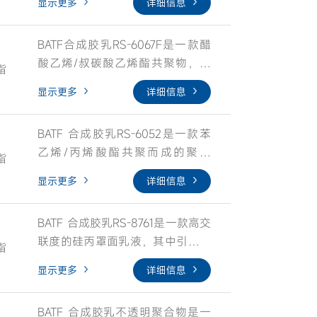
显示更多
详细信息
段包覆技术平台，使得乳液具有优
及抗开裂性，非常适用于防火涂
异粉体承载能力、稳定性；同时结
料。RS-6063合成胶乳是一款环保
BATF合成胶乳RS-6067F是一款醋
合我司特有的聚合滴加工艺，有效
乳液，不含APEO、重金属等有害
酸乙烯/叔碳酸乙烯酯共聚物，基
控制乳胶粒子粒子表面极性分布，
物质。
脂
于我司乳胶粒分子极性控制及特有
使得乳液具有优异的基材附着力、
显示更多
详细信息
分子嵌段包覆平台技术而开发，使
耐火及优异的耐水性，适用于膨
乳液具有优异配方宽容度，粉体承
胀/非膨胀型防火涂料。RS-6066是
BATF 合成胶乳RS-6052是一款苯
载能力强和涂料稳定性好；同时采
一款高度环保化乳液，不人为添加
乙烯/丙烯酸酯共聚而成的聚合
用我司独有的聚合滴加工艺，有效
甲醛，重金属物质。
脂
物，基于我司气味控制技术平台，
控制叔碳酸乙烯酯接枝到乳胶粒子
显示更多
详细信息
实现了常规苯丙类产品低气味的特
中，使乳液性能更好，制备膨胀型
点；通过种子乳液聚合技术以及乳
防火涂料，使涂层粘结强度大、基
BATF 合成胶乳RS-8761是一款高交
胶粒子疏水改性复合杂化技术，有
材附着力强、抗开裂性好，使涂层
联度的硅丙罩面乳液，其中引入的
效的控制乳胶粒子粒径分布，分子
遇火膨胀系数高，碳层更致密牢
脂
特种纳米硅材料使空气可以自由出
链段的柔韧性及粒子表面亲疏水
固，达到极佳的隔热阻燃效果。
显示更多
详细信息
入，又阻止了水分子的进出，既保
性，使得乳液对不同粉体均具有优
RS-6067F环保性好不含APEO，不
证了漆膜的早期耐水性，又赋予了
异的润湿分散性及包裹性，同时混
人为添加甲醛，重金属等物质，非
BATF 合成胶乳不透明聚合物是一
漆膜快速起硬，高耐磨，耐污的特