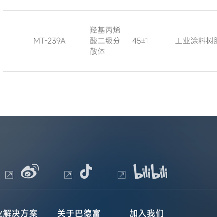
羟基丙烯
MT-239A
酸二级分
45±1
工业涂料树
散体
业解决方案
关于巴德富
加入我们