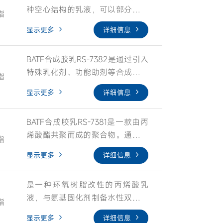
合后具备优异的开放时间及良好的
常适合用于制备室内钢结构膨胀型
种空心结构的乳液，可以部分的取
性。 另外通过特殊的聚合工艺设
强度，非常适合氢氧化钙及灰钙等
脂
防火涂料。
代钛白粉，降低配方成本，在提高
计，将特定亲水物质在分子链上定
粉体体系的保温膏料； RS-6052是
显示更多
详细信息
或是不损失涂料遮盖力的情况下，
向分布，使漆膜在长期泡水时，水
一款高度环保化乳液，不含
有效增加涂料体积固含。提高涂料
分子可以通过亲水部分的渗透调
APEO，重金属等有害物质。
BATF合成胶乳RS-7382是通过引入
的施工性，绿色环保，不含
节，避免形成较大的水分子聚集区
特殊乳化剂、功能助剂等合成制备
APEO，不添加甲醛和甲醛释放
域造成泛白现象，进而漆膜在泡水
脂
而成的，该乳液具有优异的抗水性
剂。
后的通透性，强度，附着力均优于
显示更多
详细信息
及化学稳定性，对无机颜填料具有
传统产品。本品不含APEO，不含
卓越的润湿包裹性和分散能力。当
重金属，是一款环保产品。
BATF合成胶乳RS-7381是一款由丙
与BATF的BL-08搭配使用时，能够
烯酸酯共聚而成的聚合物。通过采
满足多基材的高附着力需求，并可
脂
用分子链嵌段技术，该乳液展现出
赋予漆膜出色的干燥速率、快速的
显示更多
详细信息
极佳的通透性和较窄的分子量分
强度建立、施工不易发花特性，以
布，从而赋予了其优异的粉料润湿
及优异的耐污性和耐候性。同时，
是一种环氧树脂改性的丙烯酸乳
包裹性能，可减少施工发花，并对
漆膜还具备突出的防水性能和良好
液，与氨基固化剂制备水性双组份
多种基材表现出卓越的润湿渗透
的刚性。 BATF合成胶乳RS-7382
脂
环氧涂料，可用于金属等基材，适
性。当与BATF的BL-08搭配使用
专为建筑翻新防水装饰一体化涂料
显示更多
详细信息